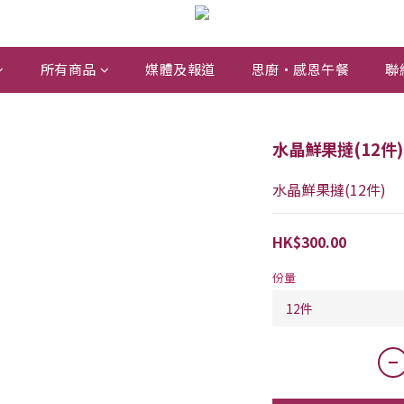
所有商品
媒體及報道
思廚・感恩午餐
聯
水晶鮮果撻(12件)
水晶鮮果撻(12件)
HK$300.00
份量