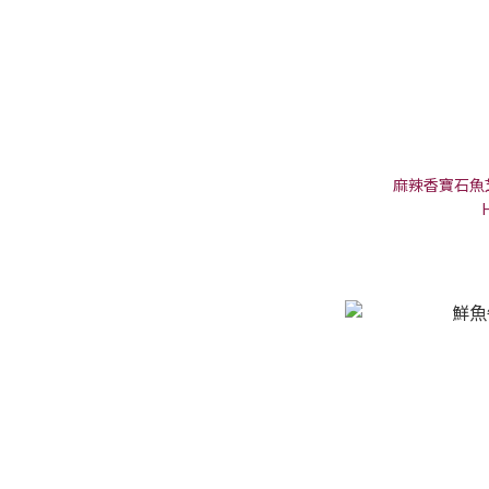
麻辣香寶石魚芝士