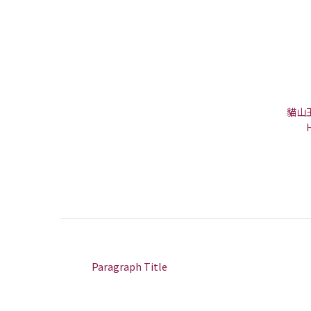
貓山
Paragraph Title