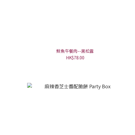
鮮魚午餐肉--黑松露
HK$78.00