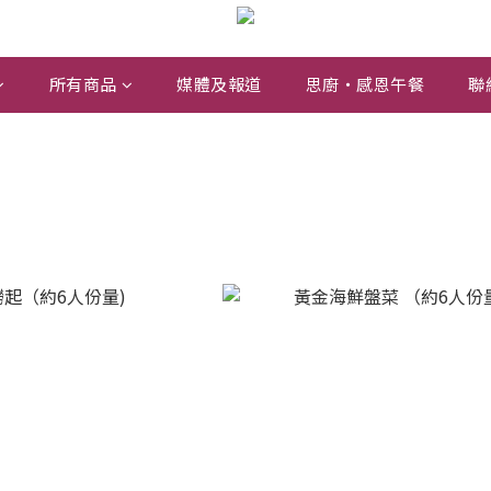
所有商品
媒體及報道
思廚・感恩午餐
聯