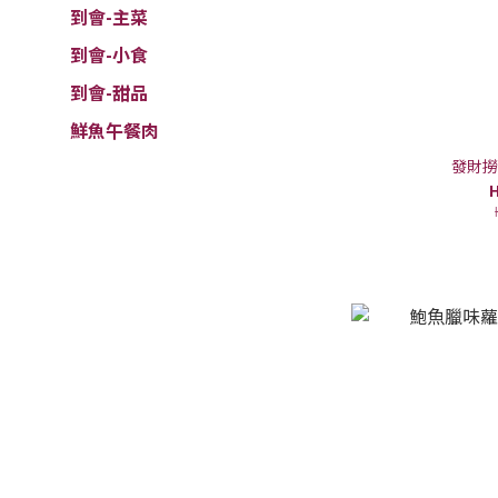
到會-主菜
到會-小食
到會-甜品
鮮魚午餐肉
發財撈
H