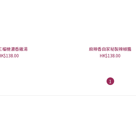
王榴槤濃香雞湯
麻辣香自家秘製辣椒醬
HK$138.00
HK$138.00
1