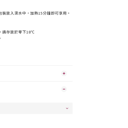
包裝放入滾水中，加熱15分鐘即可享用。
，請存放於零下18℃
。