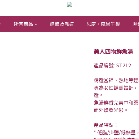
所有商品
媒體及報道
思廚・感恩午餐
聯
美人四物鮮魚湯
產品編號: ST212
精選當歸、熟地等經
專為女性調養設計，
選。
魚湯鮮香完美中和藥
而外煥發光彩。
產品特點：
* 低脂/少鹽/低熱