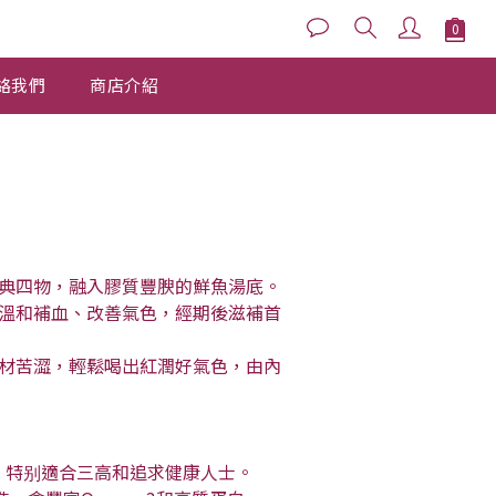
立即購買
絡我們
商店介紹
典四物，融入膠質豐腴的鮮魚湯底。
溫和補血、改善氣色，經期後滋補首
材苦澀，輕鬆喝出紅潤好氣色，由內
量，特别適合三高和追求健康人士。