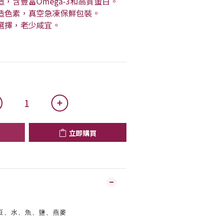
造，含豐富Omega-3和高質蛋白。
人造色素，真空急凍保鮮包裝。
供選擇，老少咸宜。
立即購買
：
豆、水、魚、鹽、燕麥