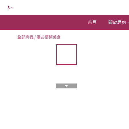
$
首頁
關於思廚
全部商品
/
港式懷舊美食